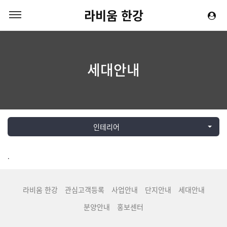
라비움 한강
세대안내
인테리어
.
라비움 한강
관심고객등록
사업안내
단지안내
세대안내
분양안내
홍보센터