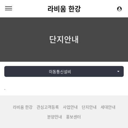
라비움 한강
단지안내
이동통신설비
.
라비움 한강
관심고객등록
사업안내
단지안내
세대안내
분양안내
홍보센터