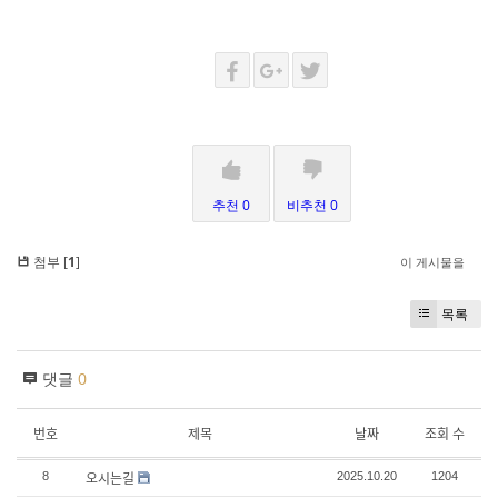
추천 0
비추천 0
첨부 [
1
]
이 게시물을
목록
댓글
0
번호
제목
날짜
조회 수
오시는길
8
2025.10.20
1204