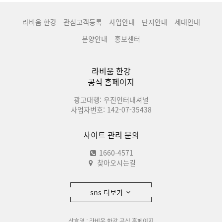
라비움 한강
관심고객등록
사업안내
단지안내
세대안내
분양안내
홍보센터
라비움 한강
공식 홈페이지
광고대행: 우진인터내셔널
사업자번호: 142-07-35438
사이트 관리 문의
1660-4571
찾아오시는길
sns 더보기
상호명 : 라비움 한강 공식 홈페이지