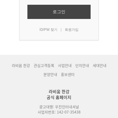
로그인
|
ID/PW 찾기
회원가입
라비움 한강
관심고객등록
사업안내
단지안내
세대안내
분양안내
홍보센터
라비움 한강
공식 홈페이지
광고대행: 우진인터내셔널
사업자번호: 142-07-35438