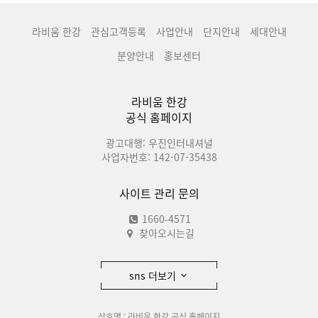
라비움 한강
관심고객등록
사업안내
단지안내
세대안내
분양안내
홍보센터
라비움 한강
공식 홈페이지
광고대행: 우진인터내셔널
사업자번호: 142-07-35438
사이트 관리 문의
1660-4571
찾아오시는길
sns 더보기
상호명 : 라비움 한강 공식 홈페이지