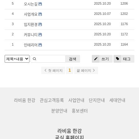
오시는길
5
2025.10.20
1206
사업개요
4
2025.10.07
1202
입지환경
3
2025.10.20
1176
커뮤니티
2
2025.10.20
1172
인테리어
1
2025.10.20
1164
검색
쓰기
태그
1
첫 페이지
끝 페이지
라비움 한강
관심고객등록
사업안내
단지안내
세대안내
분양안내
홍보센터
라비움 한강
공식 홈페이지