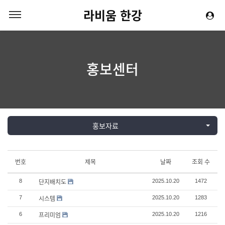
라비움 한강
홍보센터
홍보자료
번호
제목
날짜
조회 수
단지배치도
8
2025.10.20
1472
시스템
7
2025.10.20
1283
프리미엄
6
2025.10.20
1216